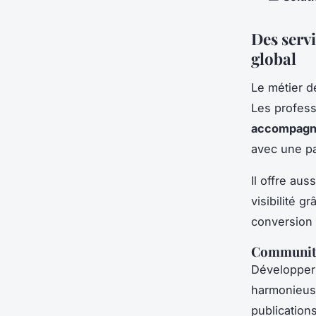
Des serv
global
Le métier 
Les profess
accompagne
avec une p
Il offre aus
visibilité g
conversion
Community
Développer 
harmonieuse
publication