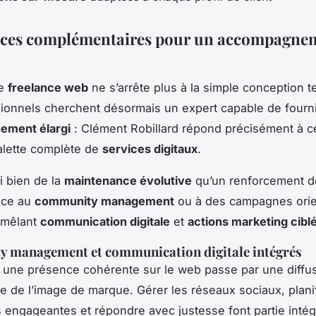
ices complémentaires pour un accompagne
de
freelance web
ne s’arrête plus à la simple conception 
ionnels cherchent désormais un expert capable de fourn
ment élargi
: Clément Robillard répond précisément à ce
alette complète de
services digitaux
.
si bien de la
maintenance évolutive
qu’un renforcement d
râce au
community management
ou à des campagnes ori
 mêlant
communication digitale
et
actions marketing cibl
 management et communication digitale intégrés
une présence cohérente sur le web passe par une diffu
 de l’image de marque. Gérer les réseaux sociaux, plani
s engageantes et répondre avec justesse font partie intég