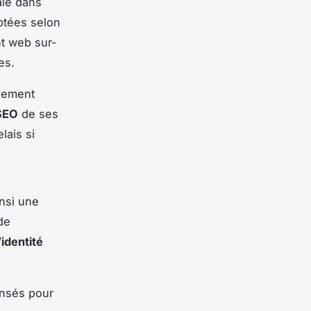
ale dans
ptées selon
t web sur-
es.
ilement
 SEO
de ses
lais si
nsi une
de
’
identité
ensés pour