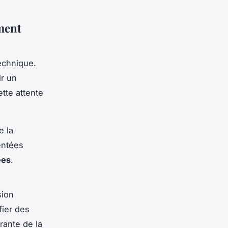
ment
technique.
ir un
tte attente
e la
entées
ées
.
sion
fier des
rante de la