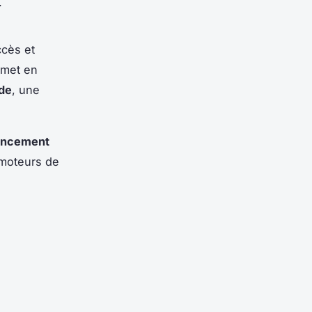
.
cès et
 met en
de
, une
encement
s moteurs de