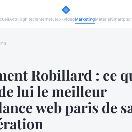
cueil
Actu
High tech
Internet
Jeux-video
Marketing
Materiel
Smartpho
ing
ent Robillard : ce q
 de lui le meilleur
lance web paris de s
ération