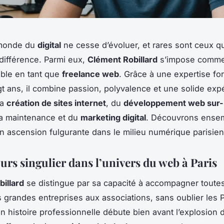
 monde du
digital
ne cesse d’évoluer, et rares sont ceux q
 différence. Parmi eux,
Clément Robillard
s’impose comme
ble en tant que
freelance web
. Grâce à une expertise fo
gt ans, il combine passion, polyvalence et une solide exp
la
création de sites internet
, du
développement web sur
la maintenance et du
marketing digital
. Découvrons ensem
n ascension fulgurante dans le milieu numérique parisien
urs singulier dans l’univers du web à Paris
illard
se distingue par sa capacité à accompagner toute
es grandes entreprises aux associations, sans oublier les
on histoire professionnelle débute bien avant l’explosion