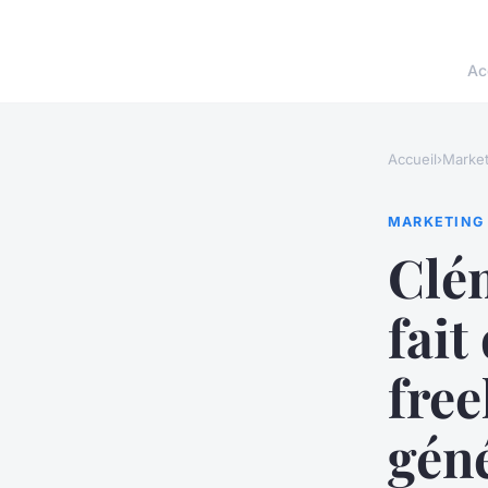
Ac
Accueil
›
Market
MARKETING
Clém
fait
free
gén