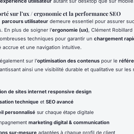
expérience utilisateur
autant sur desktop que sur mobile
orté sur l’ux / ergonomie et la performance SEO
e
parcours utilisateur
demeure essentiel pour assurer suc
. En plus de soigner l’
ergonomie (ux)
, Clément Robillard
ombreuses techniques pour garantir un
chargement rapi
é accrue et une navigation intuitive.
t également sur l’
optimisation des contenus
pour le
référ
rantissant ainsi une visibilité durable et qualitative sur le
ion de sites internet responsive design
sation technique
et
SEO avancé
il personnalisé
sur chaque étape digitale
mpagnement
marketing digital & communication
ions sur-mesure
adaptées à chaque profil de client