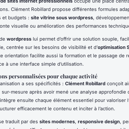
 de sites internet professionnels
occupe une place centr
ions. Clément Robillard propose différentes formules ada
s et budgets :
site vitrine sous wordpress
, développemen
onte visuelle ou amélioration des performances techniqu
n de
wordpress
lui permet d’offrir une solution souple, fac
e, centrée sur les besoins de visibilité et d’
optimisation
te orientation facilite aussi la formation et le passage de re
e à une interface simple d’utilisation.
ons personnalisées pour chaque activité
nisation a ses spécificités :
Clément Robillard
conçoit ai
e sur-mesure après avoir mené une analyse approfondie 
Il intègre ensuite chaque élément essentiel pour valoriser l
ructurer efficacement le contenu et inciter à l’action.
se traduit par des
sites modernes
,
responsive design
, p