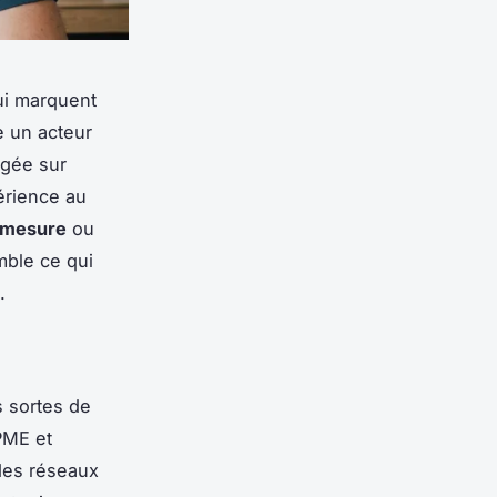
ui marquent
 un acteur
rgée sur
érience au
-mesure
ou
ble ce qui
.
s sortes de
 PME et
 des réseaux