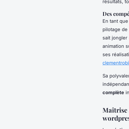
résultats, 
Des compét
En tant qu
pilotage de
sait jongler
animation s
ses réalisa
clementrobil
Sa polyvale
indépendant
complète
i
Maîtrise 
wordpre