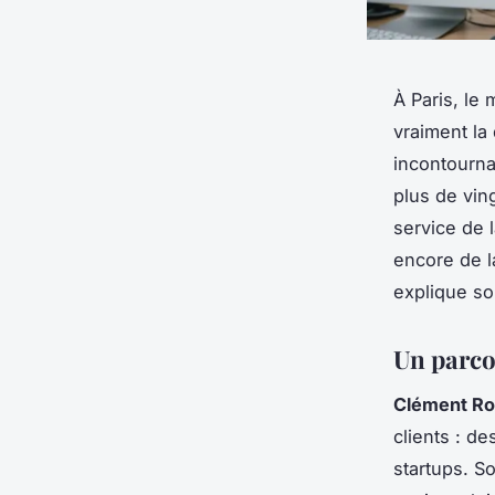
À Paris, le
vraiment la
incontourna
plus de vin
service de 
encore de 
explique so
Un parco
Clément Rob
clients : d
startups. S