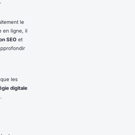
.
aitement le
 en ligne, il
ion SEO
et
approfondir
 que les
égie digitale
.