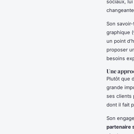
sociaux, lui
changeante
Son savoir-
graphique (
un point d’h
proposer un
besoins ex
Une approc
Plutôt que d
grande impo
ses clients 
dont il fait
Son engagem
partenaire 