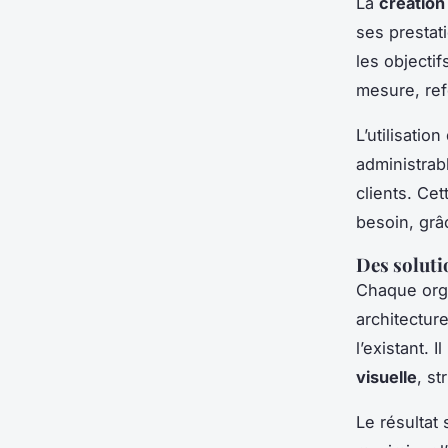
La
création
ses prestat
les objectif
mesure, ref
L’utilisatio
administrabl
clients. Cet
besoin, grâc
Des soluti
Chaque orga
architectur
l’existant. 
visuelle
, st
Le résultat 