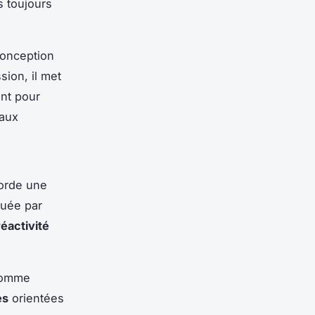
s toujours
conception
sion, il met
ent pour
 aux
orde une
luée par
réactivité
 comme
es
orientées