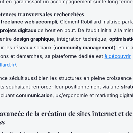
tout en garantissant un accompagnement sur le long terme
ences transversales recherchées
e
freelance web accompli
, Clément Robillard maîtrise parf
projets digitaux
de bout en bout. De l’audit initial à la mise
 entre
design graphique
, intégration technique,
optimisat
ur les réseaux sociaux (
community management
). Pour 
tions et démarches, sa plateforme dédiée est
à découvrir
lard.fr/
.
nce séduit aussi bien les structures en pleine croissance
s souhaitant renforcer leur positionnement via une
strat
ncluant
communication
, ux/ergonomie et marketing digital
avancée de la création de sites internet et de
ss