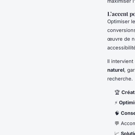
maximiser l’
L’accent p
Optimiser l
conversions
œuvre de n
accessibilit
Il intervien
naturel
, ga
recherche.
🏆
Créat
⚡
Optimi
🧠
Conse
💬 Acco
📈
Solut