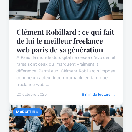
Clément Robillard : ce qui fait
de lui le meilleur freelance
web paris de sa génération
À Paris, le monde du digital ne cesse d'évoluer, et
rares sont ceux qui marquent vraiment la
différence. Parmi eux, Clément Robillard s'impose
comme un acteur incontournable en tant que
freelance web....
20 octobre 2025
8 min de lecture →
MARKETING