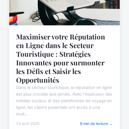
Maximiser votre Réputation
en Ligne dans le Secteur
Touristique : Stratégies
Innovantes pour surmonter
les Défis et Saisir les
Opportunités
Dans le secteur touristique, la réputation en ligne
est plus cruciale que jamais. Avec l'explosion des
médias sociaux et des plateformes de voyage en
ligne, les clients potentiels ont accès à une
mult...
23 avril 2025
6 min de lecture →